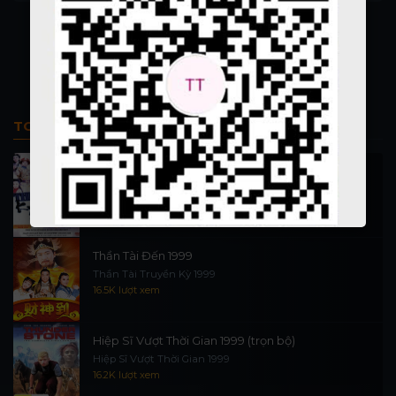
TOP PHIM BỘ
Thi Công Kỳ Án 1997
施公奇案 1997
90K lượt xem
Thần Tài Đến 1999
Thần Tài Truyền Kỳ 1999
16.5K lượt xem
Hiệp Sĩ Vượt Thời Gian 1999 (trọn bộ)
Hiệp Sĩ Vượt Thời Gian 1999
16.2K lượt xem