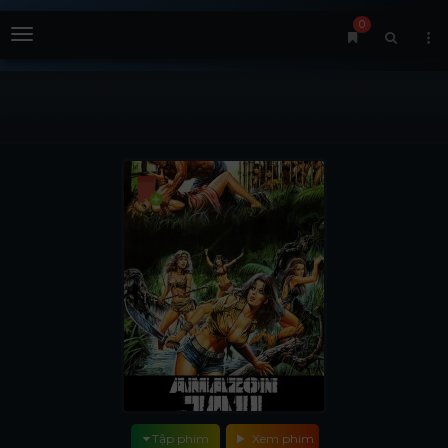
0
Menu
Tập phim
Xem phim