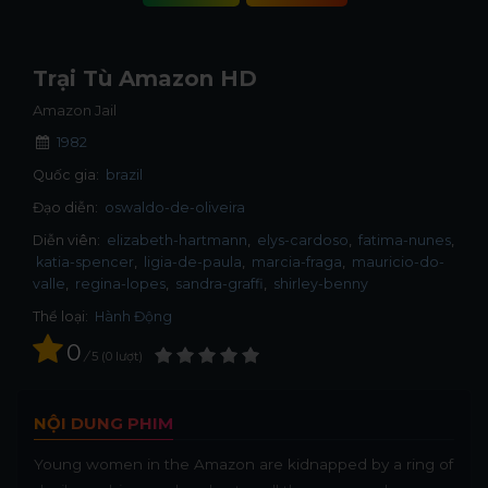
Trại Tù Amazon HD
Amazon Jail
1982
Quốc gia:
brazil
Đạo diễn:
oswaldo-de-oliveira
Diễn viên:
elizabeth-hartmann
elys-cardoso
fatima-nunes
katia-spencer
ligia-de-paula
marcia-fraga
mauricio-do-
valle
regina-lopes
sandra-graffi
shirley-benny
Thể loại:
Hành Động
0
/
5
0
lượt
NỘI DUNG PHIM
Young women in the Amazon are kidnapped by a ring of