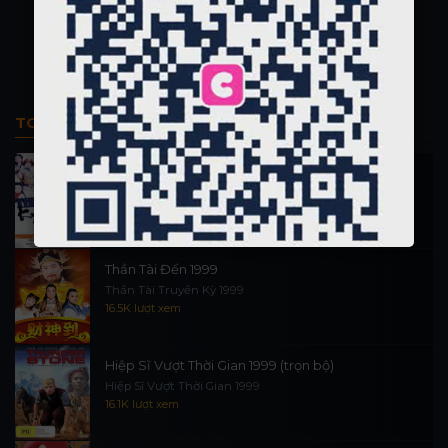
TOP PHIM BỘ
Thi Công Kỳ Án 1997
施公奇案 1997
90K lượt xem
Thần Tài Đến 1999
Thần Tài Truyền Kỳ 1999
16.5K lượt xem
Hiệp Sĩ Vượt Thời Gian 1999 (trọn bộ)
Hiệp Sĩ Vượt Thời Gian 1999
16.1K lượt xem