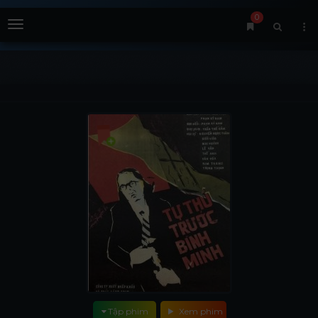
0
Menu
Tập phim
Xem phim