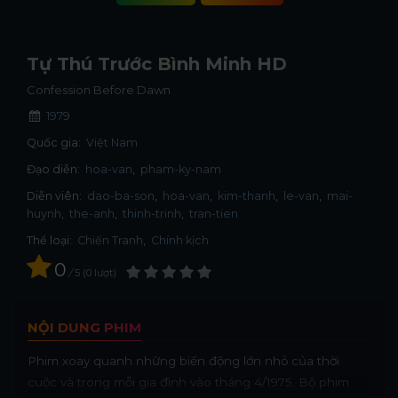
Tự Thú Trước Bình Minh HD
Confession Before Dawn
1979
Quốc gia:
Việt Nam
Đạo diễn:
hoa-van
pham-ky-nam
Diễn viên:
dao-ba-son
hoa-van
kim-thanh
le-van
mai-
huynh
the-anh
thinh-trinh
tran-tien
Thể loại:
Chiến Tranh
,
Chính kịch
0
/
5
0
lượt
NỘI DUNG PHIM
Phim xoay quanh những biến động lớn nhỏ của thời
cuộc và trong mỗi gia đình vào tháng 4/1975. Bộ phim