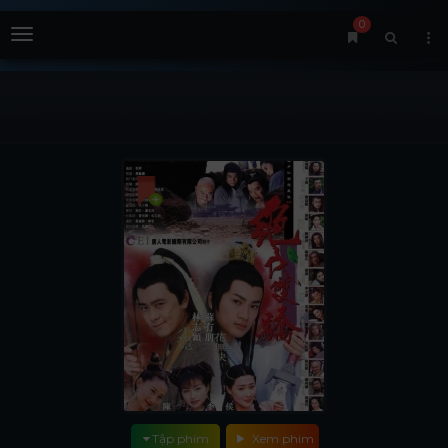
0
Menu
Tập phim
Xem phim