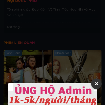
NỘI DUNG PHIM
Tên phim khác: Đao Kiếm Vô Tình -Tiểu Ngư Nhi Và Hoa
Vô Khuyết
Yến Nam Thiên vì thiên hạ nên đã bỏ rơi Yên Nguyệt
Mở rộng...
cung chủ, vì yêu hóa hận nên Yên Nguyệt ghét tất cả
những người đàn ông trên thế gian, nhưng bà vẫn giữ
mãi hình bóng của Yến Nam Thiên trong trái tim mình.
PHIM LIÊN QUAN
Bà tìm mọi cơ hội để làm cho Yến Nam Thiên đau khổ.
Trong giang hồ lúc bấy giờ, Di Hoa Cung là nơi quyền lực
Lồng Tiếng
Phụ đề Việt
nhất và Yên Nguyệt là người sáng lập. Một lần tình cờ
Liên Tinh, sư muội của Yên Nguyệt, cứu được huynh đệ
kết nghĩa của Yến Nam Thiên là Ngọc Lan Giang Phong,
đệ nhất mĩ nam tử và đem lòng yêu anh, nhưng Giang
Phong lại đem lòng yêu Nguyệt Nô, một nô tỳ trong Di
×
Hoa Cung và hai người trốn khỏi Di Hoa Cung.