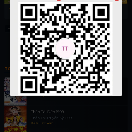
6
30/30
Phần 9 - 20/20
Thiên Tằm Biến 1984 - Phim
Hồ Sơ Tuyệt Mật (phần 9)
chưởng bộ kiếm hiệp xưa
Thiên Tằm Biến 1984
2001 vietsub - The X File
Hồ Sơ Tuyệt Mật (phần 9)
Đài Loan
season 9
The Legendary Siblings
Tuyệt Đại Song Kiêu
TOP PHIM BỘ
Thi Công Kỳ Án 1997
施公奇案 1997
90.1K lượt xem
Thần Tài Đến 1999
Thần Tài Truyền Kỳ 1999
16.6K lượt xem