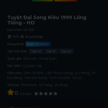
Tuyệt Đại Song Kiêu 1999 Lồng
Tiếng - HD
Đao Kiếm Vô Tình
1999
60 phút/tập
Đang phát:
Hoàn Tất (42/42)
Tập mới nhất:
Tập 42
Tập 41
Tập 40
Quốc gia:
Đài Loan
Trung Quốc
Đạo diễn:
Lý Quốc Lập
Diễn viên:
Lâm Chí Dĩnh
Lâm Thoại Dương
Lý Ỷ Hồng
Tô
Hữu Bằng
Trần Đức Dung
Trịnh Gia Dĩnh
Vu Lợi
Thể loại:
Chính kịch
,
Cổ Trang
,
Võ Thuật
0
/
5
0
lượt