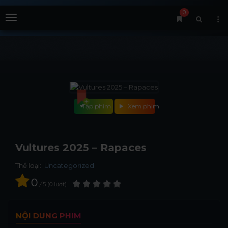
0
Menu
Tập phim
Xem phim
Vultures 2025 – Rapaces
Thể loại:
Uncategorized
0
/
5
0
lượt
NỘI DUNG PHIM