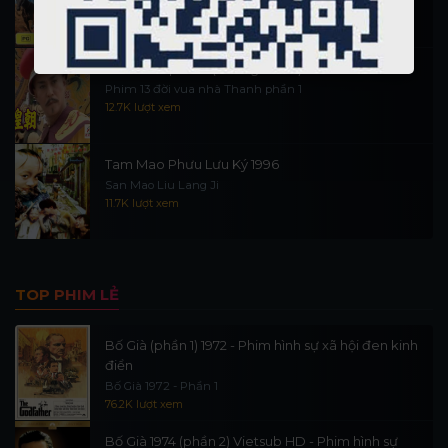
16.1K lượt xem
Nỗ Nhĩ Cáp Xích (Vương triều 1)
Phim 13 đời vua nhà Thanh phần 1
12.7K lượt xem
Tam Mao Phưu Lưu Ký 1996
San Mao Liu Lang Ji
11.7K lượt xem
TOP PHIM LẺ
Bố Già (phần 1) 1972 - Phim hình sự xã hội đen kinh
điển
Bố Già 1972 - Phần 1
76.2K lượt xem
Bố Già 1974 (phần 2) Vietsub HD - Phim hình sự