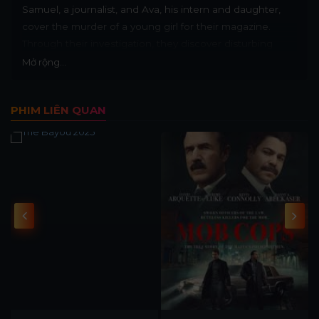
Samuel, a journalist, and Ava, his intern and daughter,
cover the murder of a young girl for their magazine.
Through their investigation, they discover disturbing
similarities with the murder of another woman..
Mở rộng...
PHIM LIÊN QUAN