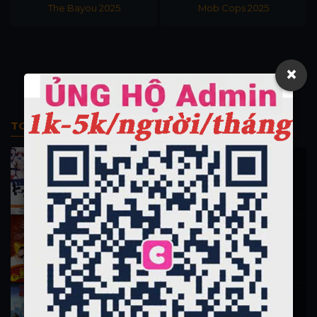
The Bayou 2025
Mob Cops 2025
×
TOP PHIM BỘ
Thi Công Kỳ Án 1997
施公奇案 1997
90K lượt xem
Thần Tài Đến 1999
Thần Tài Truyền Kỳ 1999
16.5K lượt xem
Hiệp Sĩ Vượt Thời Gian 1999 (trọn bộ)
Hiệp Sĩ Vượt Thời Gian 1999