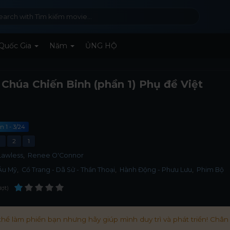
Quốc Gia
Năm
ỦNG HỘ
Chúa Chiến Binh (phần 1) Phụ đề Việt
n 1 - 3/24
3
2
1
Lawless
Renee O'Connor
Âu Mỹ
,
Cổ Trang - Dã Sử - Thần Thoại
,
Hành Động - Phưu Lưu
,
Phim Bộ
ượt
hể làm phiền bạn nhưng hãy giúp mình duy trì và phát triển! Chân