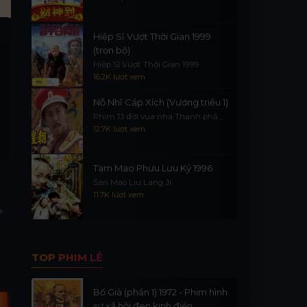
Hiệp Sĩ Vượt Thời Gian 1999
(trọn bộ)
Hiệp Sĩ Vượt Thời Gian 1999
16.2K lượt xem
Nỗ Nhĩ Cáp Xích (Vương triều 1)
Phim 13 đời vua nhà Thanh phần
1
12.7K lượt xem
Tam Mao Phưu Lưu Ký 1996
San Mao Liu Lang Ji
11.7K lượt xem
Thuyết Minh + Vietsub
Thuyết Minh
V
TOP PHIM LẺ
Bố Già (phần 1) 1972 - Phim hình
sự xã hội đen kinh điển