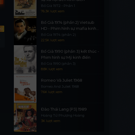
Bố Già 1972 - Phần 1
76.3K lượt xem
Bố Già 1974 (phần 2) Vietsub
HD - Phim hình sự mafia kinh
20
Trọn Bộ 4 Phần
Tập 9
điển
Bố Già 1974 (phần 2)
3
Thần Y Hur Jun 1999
(
Cô Gái Đại Dương
22.5K lượt xem
Hur Jun
T
Bố Già 1990 (phần 3) kết thúc -
Phim hình sự Mỹ kinh điển
Bố Già 1990 (phần 3)
8.8K lượt xem
Romeo Và Juliet 1968
Romeo And Juliet 1968
7.6K lượt xem
Đào Thái Lang (P3) 1989
Hoàng Tử Phượng Hoàng
3K lượt xem