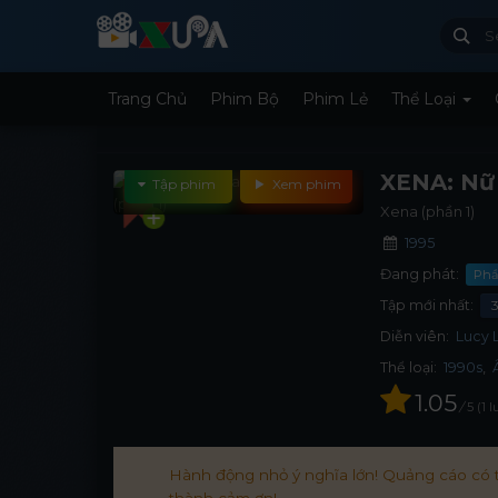
Trang Chủ
Phim Bộ
Phim Lẻ
Thể Loại
XENA: Nữ 
Tập phim
Xem phim
Xena (phần 1)
1995
Đang phát:
Phầ
Tập mới nhất:
Diễn viên:
Lucy 
Thể loại:
1990s
,
1.05
/
5
1
l
Hành động nhỏ ý nghĩa lớn! Quảng cáo có t