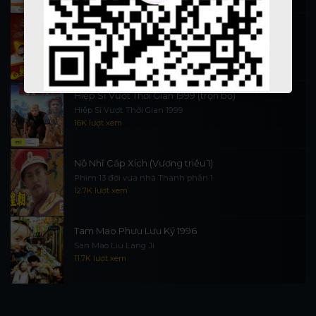
Thần Tài Đến 1999
Thần Tài Truyền Kỳ 1999
16.5K lượt xem
Hiệp Sĩ Vượt Thời Gian 1999 (trọn bộ)
Hiệp Sĩ Vượt Thời Gian 1999
16K lượt xem
Nỗ Nhĩ Cáp Xích (Vương triều 1)
Phim 13 đời vua nhà Thanh phần 1
12.7K lượt xem
Tam Mao Phưu Lưu Ký 1996
San Mao Liu Lang Ji
11.7K lượt xem