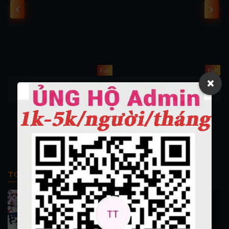
l
Full
Full
×
Tâm Thần Hoảng Loạn
Superman
Psycho
Superman
TOP PHIM BỘ
Thi Công Kỳ Án 1997
施公奇案 1997
89.9K lượt xem