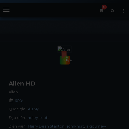
0
Menu
Tập phim
Xem phim
Alien HD
Alien
1979
Quốc gia:
Âu Mỹ
Đạo diễn:
ridley-scott
Diễn viên:
Harry Dean Stanton
john-hurt
sigourney-