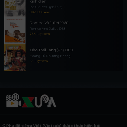
kinh điển
Bố Già 1990 (phần 3)
8.9K lượt xem
Romeo Và Juliet 1968
Romeo And Juliet 1968
7.6K lượt xem
Đào Thái Lang (P3) 1989
Hoàng Tử Phượng Hoàng
3K lượt xem
©
Phụ đề tiếng Việt (Vietsub) được thực hiện bởi