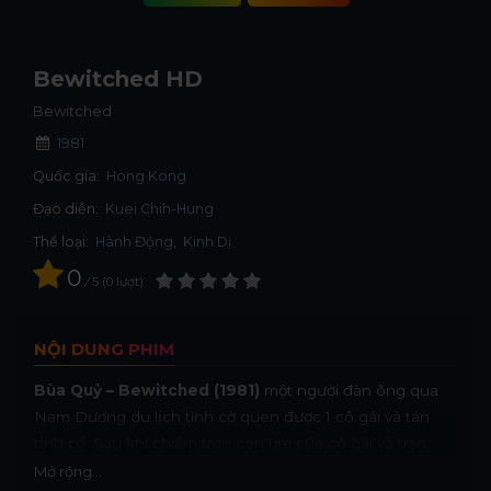
Bewitched HD
Bewitched
1981
Quốc gia:
Hong Kong
Đạo diễn:
Kuei Chih-Hung
Thể loại:
Hành Động
,
Kinh Dị
0
/
5
0
lượt
NỘI DUNG PHIM
Bùa Quỷ – Bewitched (1981)
một người đàn ông qua
Nam Dương du lịch tình cờ quen được 1 cô gái và tán
tỉnh cổ. Sau khi chiếm trọn con tim của cô gái và trao
thân cho người đàn ông này thì hóa ra là kẻ sở khanh, cô
Mở rộng...