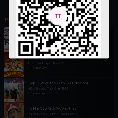
TOP PHIM BỘ
Thi Công Kỳ Án 1997
施公奇案 1997
90.1K lượt xem
Thần Tài Đến 1999
Thần Tài Truyền Kỳ 1999
16.6K lượt xem
Hiệp Sĩ Vượt Thời Gian 1999 (trọn bộ)
Hiệp Sĩ Vượt Thời Gian 1999
16.3K lượt xem
Nỗ Nhĩ Cáp Xích (Vương triều 1)
Phim 13 đời vua nhà Thanh phần 1