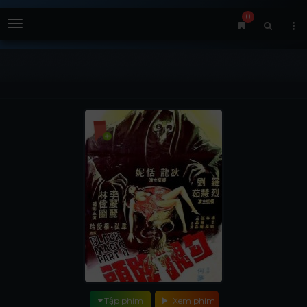
0
Menu
Tập phim
Xem phim