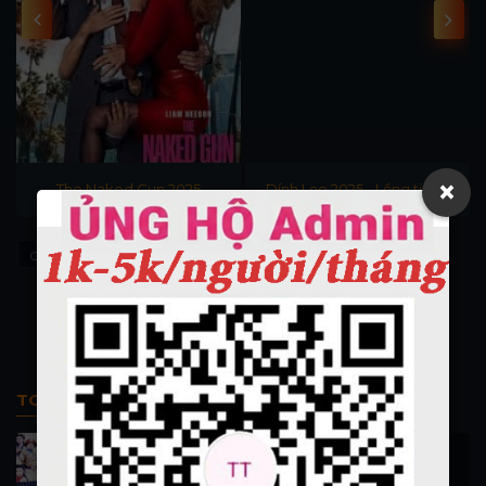
×
The Naked Gun 2025
Dính Lẹo 2025 - Lồng tiếng
Câu Chuyện Bất Tử
The Immortal Story
TOP PHIM BỘ
Thi Công Kỳ Án 1997
施公奇案 1997