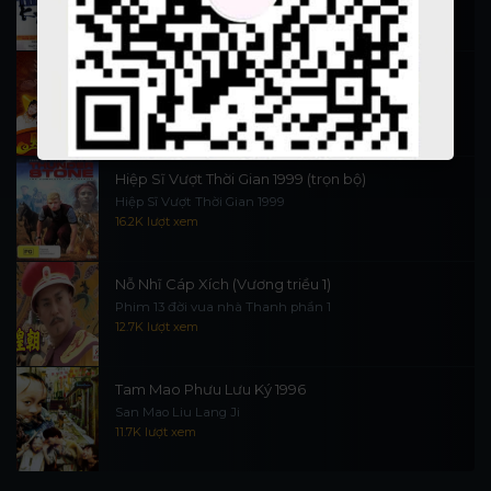
90K lượt xem
Thần Tài Đến 1999
Thần Tài Truyền Kỳ 1999
16.5K lượt xem
Hiệp Sĩ Vượt Thời Gian 1999 (trọn bộ)
Hiệp Sĩ Vượt Thời Gian 1999
16.2K lượt xem
Nỗ Nhĩ Cáp Xích (Vương triều 1)
Phim 13 đời vua nhà Thanh phần 1
12.7K lượt xem
Tam Mao Phưu Lưu Ký 1996
San Mao Liu Lang Ji
11.7K lượt xem