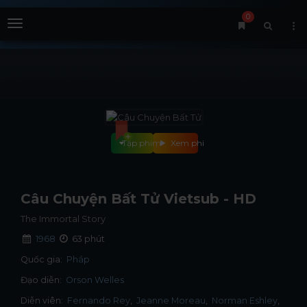
0
Menu
Tập phim
Xem phim
Câu Chuyện Bất Tử Vietsub - HD
The Immortal Story
1968
63 phút
Quốc gia:
Pháp
Đạo diễn:
Orson Welles
Diễn viên:
Fernando Rey
Jeanne Moreau
Norman Eshley