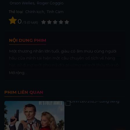
Orson Welles
Roger Coggio
Thể loại:
Chính kịch
,
Tình Cảm
0
/
5
0
lượt
NỘI DUNG PHIM
Một thương nhân lớn tuổi, giàu có âm mưu cùng người
hầu của mình tái hiện một câu chuyện cổ tích về hàng
hải, sử dụng một phụ nữ địa phương và một thủy thủ vô
danh làm diễn viên.
Mở rộng...
PHIM LIÊN QUAN