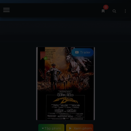
0
Menu
Trailer
Tập phim
Xem phim