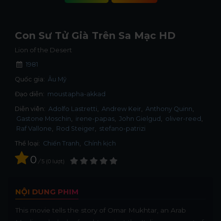
Con Sư Tử Già Trên Sa Mạc HD
Lion of the Desert
1981
Quốc gia:
Âu Mỹ
Đạo diễn:
moustapha-akkad
Diễn viên:
Adolfo Lastretti
Andrew Keir
Anthony Quinn
Gastone Moschin
irene-papas
John Gielgud
oliver-reed
Raf Vallone
Rod Steiger
stefano-patrizi
Thể loại:
Chiến Tranh
,
Chính kịch
0
/
5
0
lượt
NỘI DUNG PHIM
This movie tells the story of Omar Mukhtar, an Arab