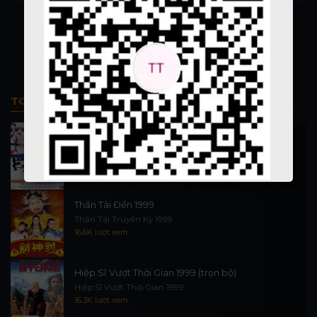
the Blue
TOP PHIM BỘ
Thi Công Kỳ Án 1997
施公奇案 1997
90.1K lượt xem
Thần Tài Đến 1999
Thần Tài Truyền Kỳ 1999
16.6K lượt xem
Hiệp Sĩ Vượt Thời Gian 1999 (trọn bộ)
Hiệp Sĩ Vượt Thời Gian 1999
16.3K lượt xem