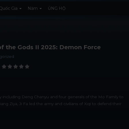
Quốc Gia
Năm
ỦNG HỘ
of the Gods II 2025: Demon Force
gorized
 including Deng Chanyu and four generals of the Mo Family to
ang Ziya, Ji Fa led the army and civilians of Xiqi to defend their