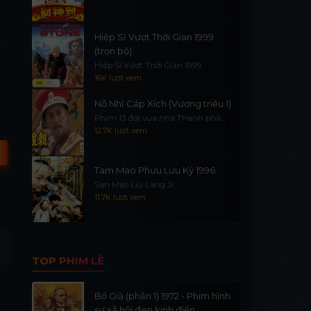
Hiệp Sĩ Vượt Thời Gian 1999
(trọn bộ)
Hiệp Sĩ Vượt Thời Gian 1999
16K lượt xem
Nỗ Nhĩ Cáp Xích (Vương triều 1)
Phim 13 đời vua nhà Thanh phần
1
12.7K lượt xem
Tam Mao Phưu Lưu Ký 1996
San Mao Liu Lang Ji
11.7K lượt xem
From Darkness 2024
Secret Life of the Dean's
TOP PHIM LẺ
Wife 2025
Bố Già (phần 1) 1972 - Phim hình
sự xã hội đen kinh điển