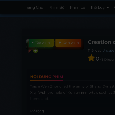
Trang Chủ
Phim Bộ
Phim Lẻ
Thể Loại
Creation 
Tập phim
Xem phim
Thể loại:
Uncate
0
/
5
0
lượt
NỘI DUNG PHIM
Taishi Wen Zhong led the army of Shang Dynasty
Xiqi. With the help of Kunlun immortals such as Ji
homeland.
Mở rộng...