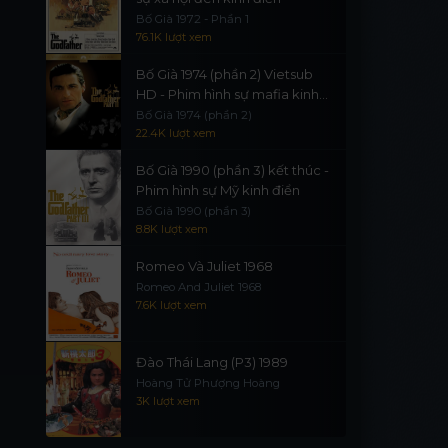
Bố Già 1972 - Phần 1
76.1K lượt xem
Bố Già 1974 (phần 2) Vietsub
HD - Phim hình sự mafia kinh
điển
Bố Già 1974 (phần 2)
22.4K lượt xem
Bố Già 1990 (phần 3) kết thúc -
Phim hình sự Mỹ kinh điển
Bố Già 1990 (phần 3)
8.8K lượt xem
Romeo Và Juliet 1968
Romeo And Juliet 1968
7.6K lượt xem
Đào Thái Lang (P3) 1989
Hoàng Tử Phượng Hoàng
3K lượt xem