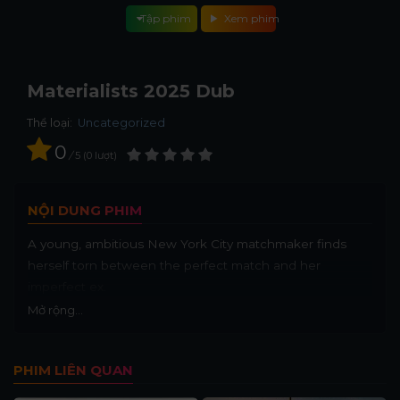
Tập phim
Xem phim
Materialists 2025 Dub
Thể loại:
Uncategorized
0
/
5
0
lượt
NỘI DUNG PHIM
A young, ambitious New York City matchmaker finds
herself torn between the perfect match and her
imperfect ex.
Mở rộng...
PHIM LIÊN QUAN