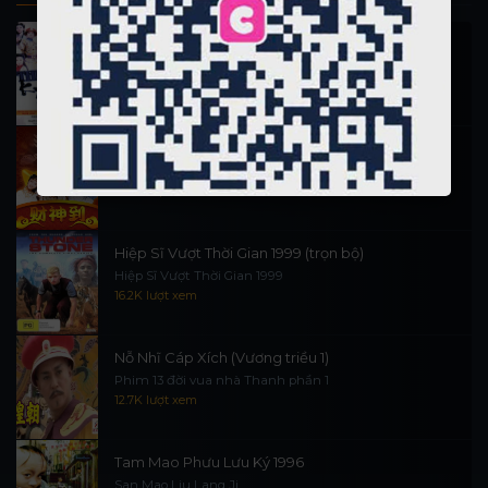
Thi Công Kỳ Án 1997
施公奇案 1997
90.1K lượt xem
Thần Tài Đến 1999
Thần Tài Truyền Kỳ 1999
16.6K lượt xem
Hiệp Sĩ Vượt Thời Gian 1999 (trọn bộ)
Hiệp Sĩ Vượt Thời Gian 1999
16.2K lượt xem
Nỗ Nhĩ Cáp Xích (Vương triều 1)
Phim 13 đời vua nhà Thanh phần 1
12.7K lượt xem
Tam Mao Phưu Lưu Ký 1996
San Mao Liu Lang Ji