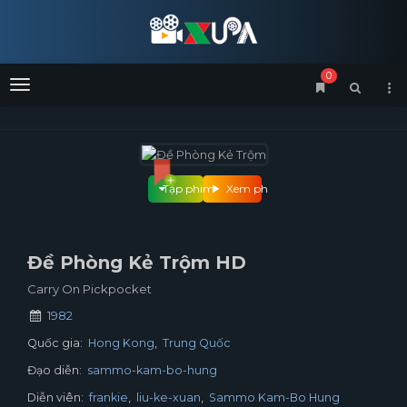
0
Menu
Tập phim
Xem phim
Đề Phòng Kẻ Trộm HD
Carry On Pickpocket
1982
Quốc gia:
Hong Kong
Trung Quốc
Đạo diễn:
sammo-kam-bo-hung
Diễn viên:
frankie
liu-ke-xuan
Sammo Kam-Bo Hung