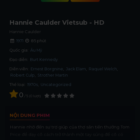
Hannie Caulder Vietsub - HD
Hannie Caulder
1971
85 phút
Quốc gia:
Âu Mỹ
Đạo diễn:
Burt Kennedy
Diễn viên:
Ernest Borgnine
Jack Elam
Raquel Welch
Robert Culp
Strother Martin
Thể loại:
1970s
,
Uncategorized
0
/
5
0
lượt
NỘI DUNG PHIM
Hannie nhờ đến sự trợ giúp của thợ săn tiền thưởng Tom
Price để dạy cô cách trở thành một tay súng để cô có