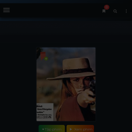
0
Menu
Tập phim
Xem phim