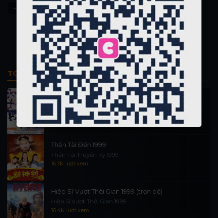
Hannie Caulder
TOP PHIM BỘ
Thi Công Kỳ Án 1997
施公奇案 1997
90.2K lượt xem
Thần Tài Đến 1999
Thần Tài Truyền Kỳ 1999
16.7K lượt xem
Hiệp Sĩ Vượt Thời Gian 1999 (trọn bộ)
Hiệp Sĩ Vượt Thời Gian 1999
16.4K lượt xem