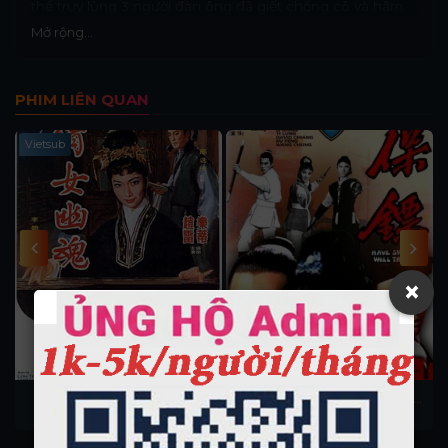
thể truy lùng 3 người đàn ông đã giết chồng cô và hãm
hiếp cô.
Mở rộng...
PHIM LIÊN QUAN
Vietsub
×
Full HD
Thiến Nữ U Hồn 1960
Bảo Tiêu 1969 - Phim chưởng
倩女幽魂 1960
võ hiệp xưa cũ Hong Kong
Bảo Tiêu 1969