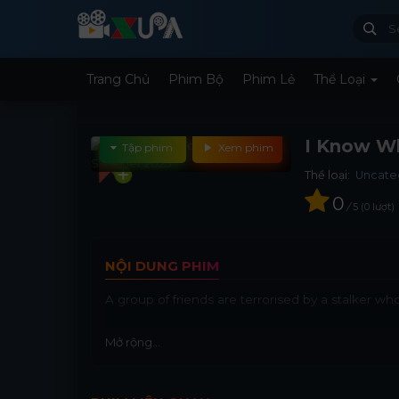
Trang Chủ
Phim Bộ
Phim Lẻ
Thể Loại
I Know W
Tập phim
Xem phim
Thể loại:
Uncate
0
/
5
0
lượt
NỘI DUNG PHIM
A group of friends are terrorised by a stalker w
Mở rộng...