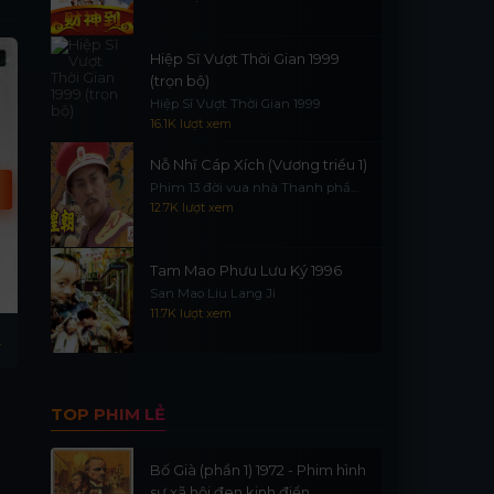
Hiệp Sĩ Vượt Thời Gian 1999
(trọn bộ)
Hiệp Sĩ Vượt Thời Gian 1999
16.1K lượt xem
Nỗ Nhĩ Cáp Xích (Vương triều 1)
Phim 13 đời vua nhà Thanh phần
1
12.7K lượt xem
Tam Mao Phưu Lưu Ký 1996
San Mao Liu Lang Ji
11.7K lượt xem
d
Guardian 2025
Mikaela 2025
TOP PHIM LẺ
Bố Già (phần 1) 1972 - Phim hình
sự xã hội đen kinh điển