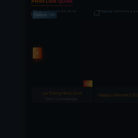
PHIM LIÊN QUAN
Vietsub - HD
Full
Lại Thằng Nhóc Emil
cian Scheme
Happy Gilmore 2 2
Emil i Lönneberga
25