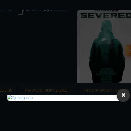
025 Dub
The Accountant 2 (2025)
The Connection - Severe
×
(Dub)