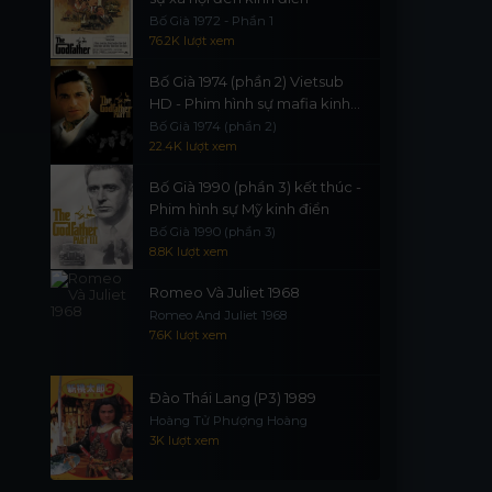
Bố Già 1972 - Phần 1
76.2K lượt xem
Bố Già 1974 (phần 2) Vietsub
HD - Phim hình sự mafia kinh
điển
Bố Già 1974 (phần 2)
22.4K lượt xem
Bố Già 1990 (phần 3) kết thúc -
Phim hình sự Mỹ kinh điển
Bố Già 1990 (phần 3)
8.8K lượt xem
Romeo Và Juliet 1968
Romeo And Juliet 1968
7.6K lượt xem
Đào Thái Lang (P3) 1989
Hoàng Tử Phượng Hoàng
3K lượt xem