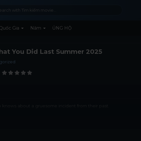
Quốc Gia
Năm
ỦNG HỘ
hat You Did Last Summer 2025
gorized
ho knows about a gruesome incident from their past.