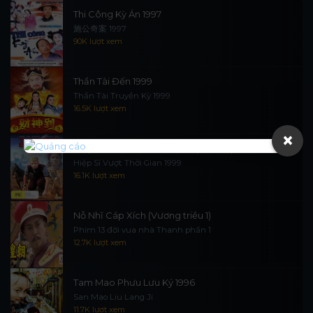
Thi Công Kỳ Án 1997
施公奇案 1997
90K lượt xem
Thần Tài Đến 1999
Thần Tài Truyền Kỳ 1999
16.5K lượt xem
×
Hiệp Sĩ Vượt Thời Gian 1999 (trọn bộ)
Hiệp Sĩ Vượt Thời Gian 1999
16.1K lượt xem
Nỗ Nhĩ Cáp Xích (Vương triều 1)
Phim 13 đời vua nhà Thanh phần 1
12.7K lượt xem
Tam Mao Phưu Lưu Ký 1996
San Mao Liu Lang Ji
11.7K lượt xem