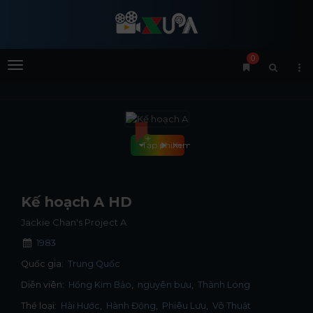
0
Menu
Tập phim
Xem phim
Kế hoạch A HD
Jackie Chan's Project A
1983
Quốc gia:
Trung Quốc
Diễn viên:
Hồng Kim Bảo
nguyên bưu
Thành Long
Thể loại:
Hài Hước
,
Hành Động
,
Phiêu Lưu
,
Võ Thuật