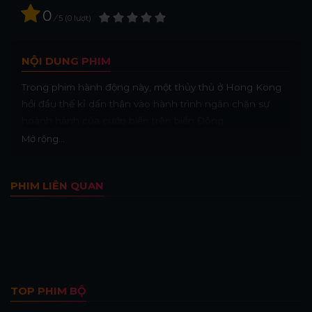
0
/
5
0
lượt
NỘI DUNG PHIM
Trong phim hành động này, một thủy thủ ở Hong Kong
hồi đầu thế kỉ dấn thân vào hành trình ngăn chặn sự
hoành hành của cướp biển trên biển Đông.
Mở rộng...
PHIM LIÊN QUAN
TOP PHIM BỘ