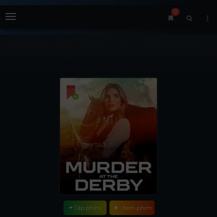
0
Menu
Tập phim
Xem phim