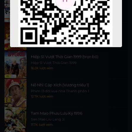
Thi Công Kỳ Án 1997
施公奇案 1997
90K lượt xem
Thần Tài Đến 1999
Thần Tài Truyền Kỳ 1999
16.5K lượt xem
Hiệp Sĩ Vượt Thời Gian 1999 (trọn bộ)
Hiệp Sĩ Vượt Thời Gian 1999
16.2K lượt xem
Nỗ Nhĩ Cáp Xích (Vương triều 1)
Phim 13 đời vua nhà Thanh phần 1
12.7K lượt xem
Tam Mao Phưu Lưu Ký 1996
San Mao Liu Lang Ji
11.7K lượt xem