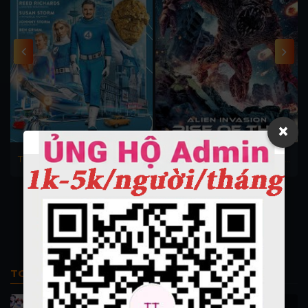
×
The Fantastic Four 2025: First
Alien Invasion 2025: Rise of
Steps (Dub)
the Phoenix
TOP PHIM BỘ