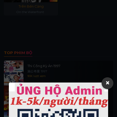
Trên Bến Cảng
On the Waterfront
TOP PHIM BỘ
Thi Công Kỳ Án 1997
施公奇案 1997
90K lượt xem
×
Thần Tài Đến 1999
Thần Tài Truyền Kỳ 1999
16.5K lượt xem
Hiệp Sĩ Vượt Thời Gian 1999 (trọn bộ)