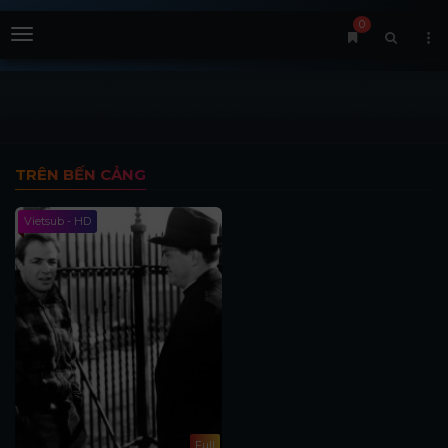
0
Menu
TRÊN BẾN CẢNG
Vietsub - HD
Full