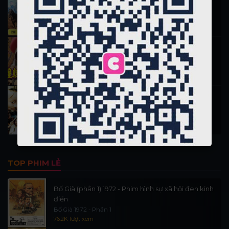
Hiệp Sĩ Vượt Thời Gian 1999
16.1K lượt xem
Nỗ Nhĩ Cáp Xích (Vương triều 1)
Phim 13 đời vua nhà Thanh phần 1
12.7K lượt xem
Tam Mao Phưu Lưu Ký 1996
San Mao Liu Lang Ji
11.7K lượt xem
TOP PHIM LẺ
Bố Già (phần 1) 1972 - Phim hình sự xã hội đen kinh
điển
Bố Già 1972 - Phần 1
76.2K lượt xem