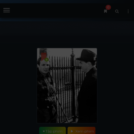
0
Menu
Tập phim
Xem phim