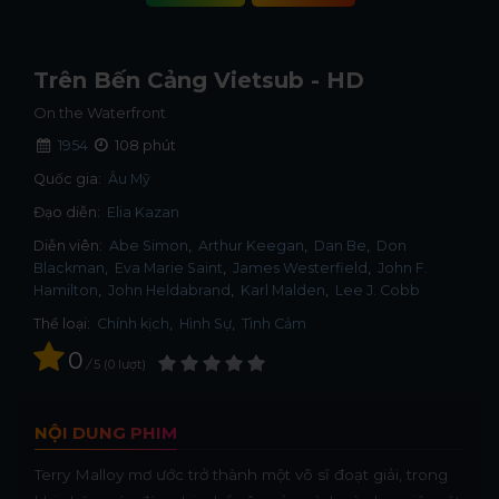
Trên Bến Cảng Vietsub - HD
On the Waterfront
1954
108 phút
Quốc gia:
Âu Mỹ
Đạo diễn:
Elia Kazan
Diễn viên:
Abe Simon
Arthur Keegan
Dan Be
Don
Blackman
Eva Marie Saint
James Westerfield
John F.
Hamilton
John Heldabrand
Karl Malden
Lee J. Cobb
Thể loại:
Chính kịch
,
Hình Sự
,
Tình Cảm
0
/
5
0
lượt
NỘI DUNG PHIM
Terry Malloy mơ ước trở thành một võ sĩ đoạt giải, trong