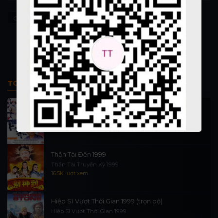
On the Waterfront
Trên Bến Cảng
TOP PHIM BỘ
Thi Công Kỳ Án 1997
施公奇案 1997
90K lượt xem
Thần Tài Đến 1999
Thần Tài Truyền Kỳ 1999
16.5K lượt xem
Hiệp Sĩ Vượt Thời Gian 1999 (trọn bộ)
Hiệp Sĩ Vượt Thời Gian 1999