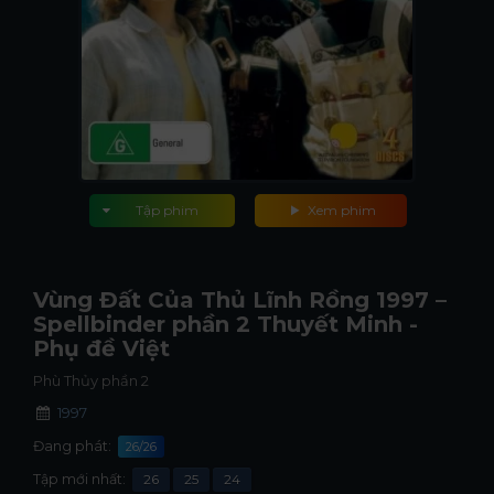
Tập phim
Xem phim
Vùng Đất Của Thủ Lĩnh Rồng 1997 –
Spellbinder phần 2 Thuyết Minh -
Phụ đề Việt
Phù Thủy phần 2
1997
Đang phát:
26/26
Tập mới nhất:
26
25
24