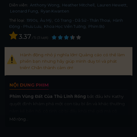
Diễn viên:
Anthony Wong
Heather Mitchell
Lauren Hewett
Leonard Fung
Ryan Kwanten
Thể loại:
1990s
,
Âu Mỹ
,
Cổ Trang - Dã Sử - Thần Thoại
,
Hành
Động - Phưu Lưu
,
Khoa Học Viễn Tưởng
,
Phim Bộ
3.37
/
5
3
lượt
Hành động nhỏ ý nghĩa lớn! Quảng cáo có thể làm
phiền bạn nhưng hãy giúp mình duy trì và phát
triển! Chân thành cảm ơn!
NỘI DUNG PHIM
Phim Vùng Đất Của Thủ Lĩnh Rồng
bắt đầu khi Kathy
quyết định khám phá một con tàu bí ẩn và khác thường
nằm kế bên hồ, cô tình cờ bị đẩy khỏi thế giới mà cô
đang sống (Australia) đến một thế giới song song. Thế
Mở rộng...
giới mà cô vừa khám phá ra có một nền văn hóa tương tự
như văn hóa Trung Hoa, tuy nhiên với trình độ khoa học