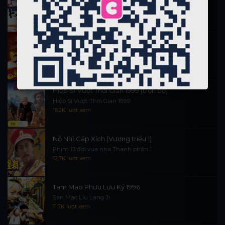
施公奇案 1997
90K lượt xem
Thần Tài Đến 1999
Thần Tài Truyền Kỳ 1999
16.5K lượt xem
Hiệp Sĩ Vượt Thời Gian 1999 (trọn bộ)
Hiệp Sĩ Vượt Thời Gian 1999
16.2K lượt xem
Nỗ Nhĩ Cáp Xích (Vương triều 1)
Phim 13 đời vua nhà Thanh phần 1
12.7K lượt xem
Tam Mao Phưu Lưu Ký 1996
San Mao Liu Lang Ji
11.7K lượt xem