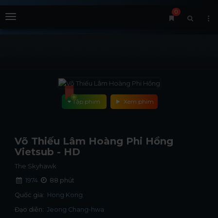
0
Menu
Tập phim
Xem phim
Võ Thiếu Lâm Hoàng Phi Hồng
Vietsub - HD
The Skyhawk
1974
88 phút
Quốc gia:
Hong Kong
Đạo diễn:
Jeong Chang-hwa