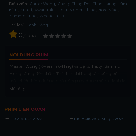
Diễn viên:
Carter Wong
Chang Ching-Po
Chao Hsiung
Kim
Ki-ju
Kun Li
Kwan Tak-Hing
Lily Chen Ching
Nora Miao
Sammo Hung
Whang In-sik
Thể loại:
Hành Động
0
/
5
0
lượt
NỘI DUNG PHIM
Master Wong (Kwan Tak-Hing) và đệ tử Fatty (Sammo
Hung) đang đến thăm Thái Lan thì họ bị tấn công bởi
một chiến binh đường phố nóng nảy được mệnh danh là
“Little Lion” (Carter Wong). Theo đúng phong cách của
Mở rộng...
Vương Phi Hồng, võ sư đã che chở cho Sư Tử sau khi
chàng thanh niên nóng nảy được huấn luyện viên võ
PHIM LIÊN QUAN
thuật đối thủ lau chùi đồng hồ. Trong khi đó, Chu, bạn
của Wong, đang phải đối mặt với rắc rối từ trùm tội phạm
địa phương, kẻ đang cố gắng giành quyền kiểm soát
hoạt động kinh doanh vận tải sinh lợi ở Bangkok. Wong