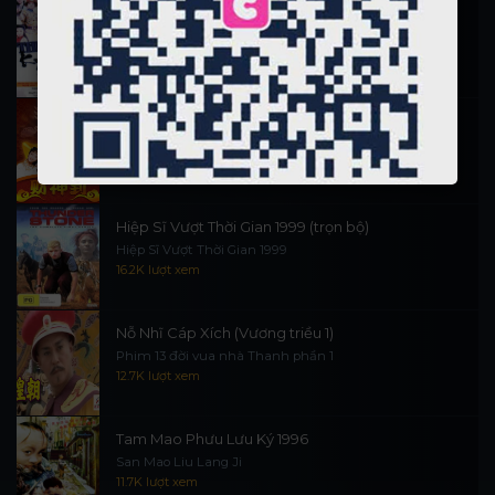
Thi Công Kỳ Án 1997
施公奇案 1997
90K lượt xem
Thần Tài Đến 1999
Thần Tài Truyền Kỳ 1999
16.5K lượt xem
Hiệp Sĩ Vượt Thời Gian 1999 (trọn bộ)
Hiệp Sĩ Vượt Thời Gian 1999
16.2K lượt xem
Nỗ Nhĩ Cáp Xích (Vương triều 1)
Phim 13 đời vua nhà Thanh phần 1
12.7K lượt xem
Tam Mao Phưu Lưu Ký 1996
San Mao Liu Lang Ji
11.7K lượt xem