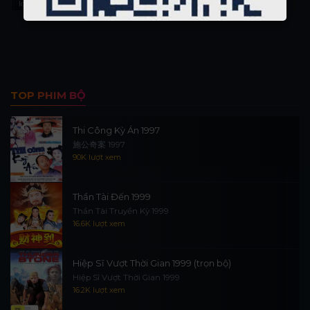
long phung ky hiep
phim kiem hiep xua
TOP PHIM BỘ
Thi Công Kỳ Án 1997
施公奇案 1997
90K lượt xem
Thần Tài Đến 1999
Thần Tài Truyền Kỳ 1999
16.6K lượt xem
Hiệp Sĩ Vượt Thời Gian 1999 (trọn bộ)
Hiệp Sĩ Vượt Thời Gian 1999
16.2K lượt xem