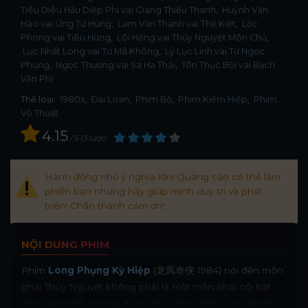
Tiêu Diêu Hầu Diệp Phi vai Giang Thiếu Thanh
Huỳnh Văn
Hào vai Ứng Tử Hùng
Lam Văn Thanh vai Thế Kiệt
Lộc
Phong vai Tiêu Hùng
Lôi Hồng vai Thủy Nguyệt Môn Chủ
Lục Nhất Long vai Tư Mã Không
Lý Lục Linh vai Từ Ngọc
Phụng
Ngọc Thượng vai Sa Ha Thái
Tôn Thục Bội vai Bạch
Vân Phi
Thể loại:
1980s
,
Đài Loan
,
Phim Bộ
,
Phim Kiếm Hiệp
,
Phim
Võ Thuật
4.15
/
5
3
lượt
Hành động nhỏ ý nghĩa lớn! Quảng cáo có thể làm
phiền bạn nhưng hãy giúp mình duy trì và phát
triển! Chân thành cảm ơn!
NỘI DUNG PHIM
Phim
Long Phụng Kỳ Hiệp
(龙凤奇侠 1984) nói đến môn
phái Thủy Nguyệt không phải là một môn phái nổi bật
trên giang hồ, nhưng do tổ chức chặt chẽ, cũng là một