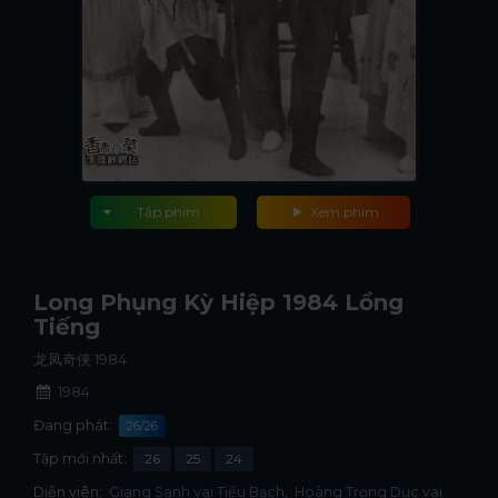
Tập phim
Xem phim
Long Phụng Kỳ Hiệp 1984 Lồng
Tiếng
龙凤奇侠 1984
1984
Đang phát:
26/26
Tập mới nhất:
26
25
24
Diễn viên:
Giang Sanh vai Tiểu Bạch
Hoàng Trọng Dục vai